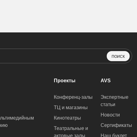
ПОИСК
Проекты
AVS
Конференц-залы
Экспертные
статьи
ТЦ и магазины
Новости
ультимедийным
Кинотеатры
нию
Сертификаты
Театральные и
актовые залы
Наш буклет