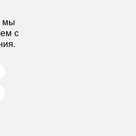
, мы
жем с
ния.