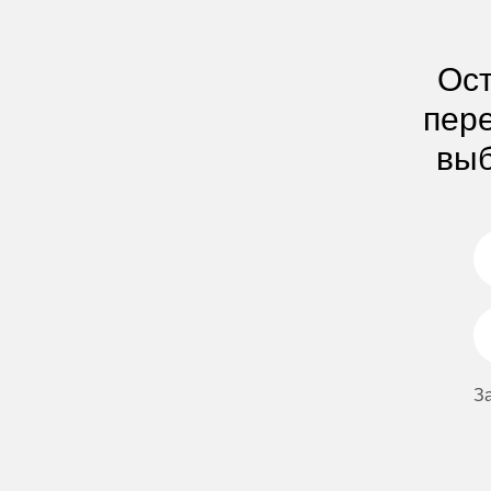
Ост
пере
выб
З