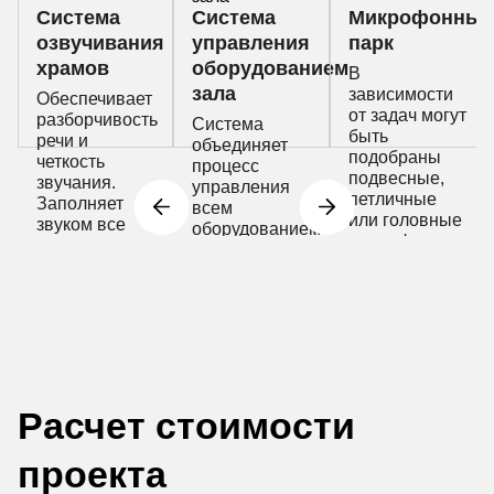
Система
Система
Микрофонный
озвучивания
управления
парк
храмов
оборудованием
В
зала
зависимости
Обеспечивает
от задач могут
разборчивость
Система
быть
речи и
объединяет
подобраны
четкость
процесс
подвесные,
звучания.
управления
петличные
Заполняет
всем
или головные
звуком все
оборудованием
микрофоны
пространство
религиозного
комплекса
Расчет стоимости
проекта