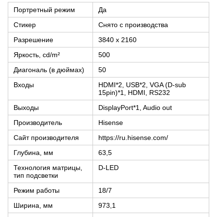
Портретный режим
Да
Стикер
Снято с производства
Разрешение
3840 x 2160
Яркость, cd/m²
500
Диагональ (в дюймах)
50
Входы
HDMI*2, USB*2, VGA (D-sub
15pin)*1, HDMI, RS232
Выходы
DisplayPort*1, Audio out
Производитель
Hisense
Сайт производителя
https://ru.hisense.com/
Глубина, мм
63,5
Технология матрицы,
D-LED
тип подсветки
Режим работы
18/7
Ширина, мм
973,1